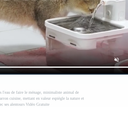
ns l'eau de faire le ménage, minimaliste animal de
ron cuisine, mettant en valeur espiègle la nature et
c ses alentours Vidéo Gratuite