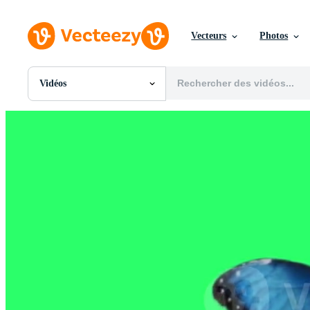
Vecteurs
Photos
Vidéos
Toutes Images
Photos
PNGs
PSDs
SVGs
Modèles
Vecteurs
Vidéos
Motion graphics
Images Éditoriales
Événements Éditoriaux