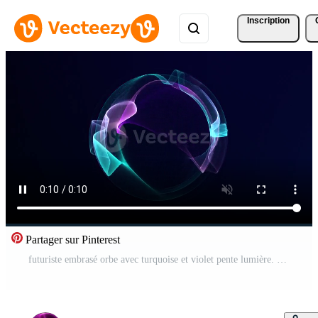
Inscription
Partager sur Pinterest
futuriste embrasé orbe avec turquoise et violet pente lumière. abstrait virtuel sphère avec lisse écoulement énergie et Profond numérique atmosphère sur foncé Contexte. Vidéo Pro