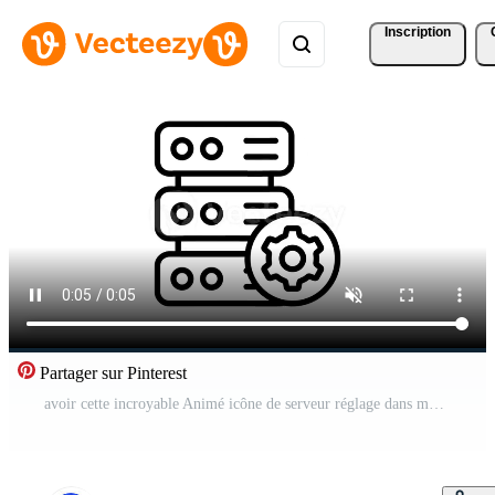
Inscription
Partager sur Pinterest
avoir cette incroyable Animé icône de serveur réglage dans moderne conception style Vidéo Pro