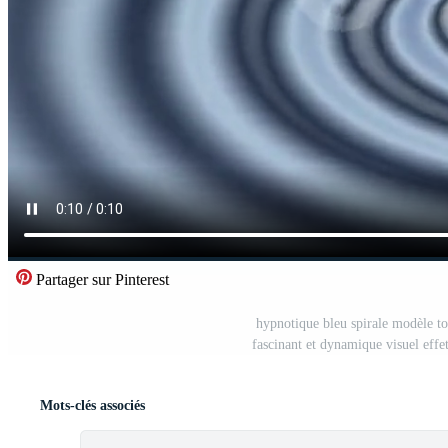
Partager sur Pinterest
hypnotique bleu spirale modèle to
fascinant et dynamique visuel effet
Mots-clés associés