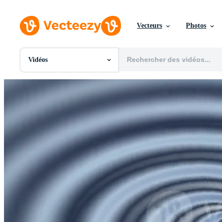
Vecteurs
Photos
Vidéos
Toutes Images
Photos
PNGs
PSDs
SVGs
Modèles
Vecteurs
Vidéos
Motion graphics
Images Éditoriales
Événements Éditoriaux