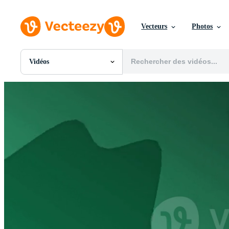
Vecteurs
Photos
Vidéos
Toutes Images
Photos
PNGs
PSDs
SVGs
Modèles
Vecteurs
Vidéos
Motion graphics
Images Éditoriales
Événements Éditoriaux