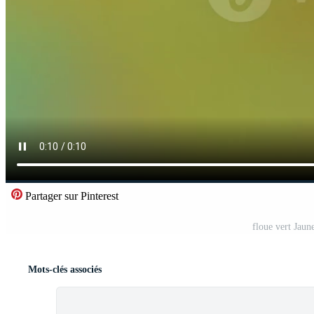
Partager sur Pinterest
floue vert Jaun
Mots-clés associés