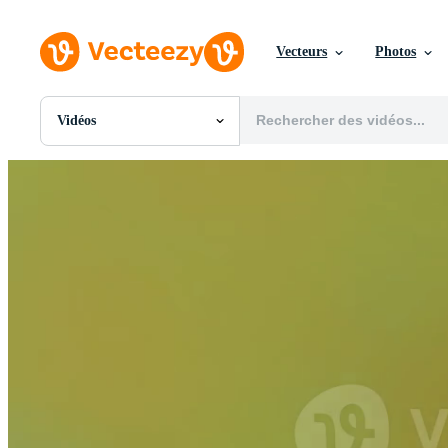
Vecteurs
Photos
Vidéos
Toutes Images
Photos
PNGs
PSDs
SVGs
Modèles
Vecteurs
Vidéos
Motion graphics
Images Éditoriales
Événements Éditoriaux