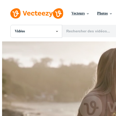
Vecteurs
Photos
Vidéos
Toutes Images
Photos
PNGs
PSDs
SVGs
Modèles
Vecteurs
Vidéos
Motion graphics
Images Éditoriales
Événements Éditoriaux