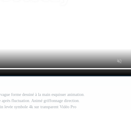
vague forme dessiné à la main esquisser animation.
e après fluctuation. Animé griffonnage direction.
ain levée symbole 4k sur transparent Vidéo Pro