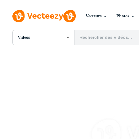
Vecteurs
Photos
Vidéos
Toutes Images
Photos
PNGs
PSDs
SVGs
Modèles
Vecteurs
Vidéos
Motion graphics
Images Éditoriales
Événements Éditoriaux