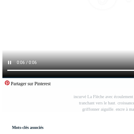
Partager sur Pinterest
incurvé La Flèche avec écoulement 
tranchant vers le haut. croissanc
griffonner aiguille. encre à m
Mots-clés associés