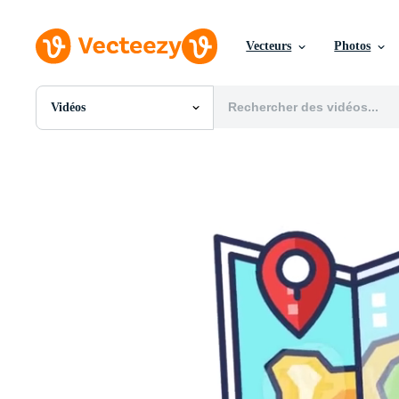
Vecteurs
Photos
Vidéos
Toutes Images
Photos
PNGs
PSDs
SVGs
Modèles
Vecteurs
Vidéos
Motion graphics
Images Éditoriales
Événements Éditoriaux