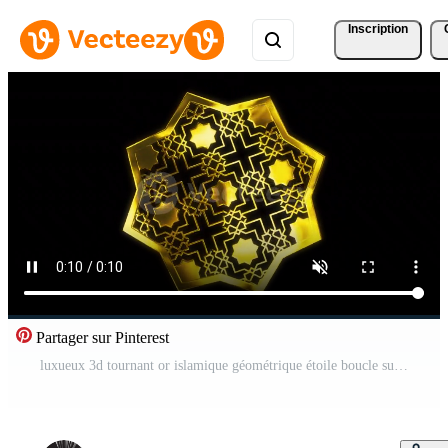
Inscription
Partager sur Pinterest
luxueux 3d tournant or islamique géométrique étoile boucle sur transparent Contexte Vidéo Pro