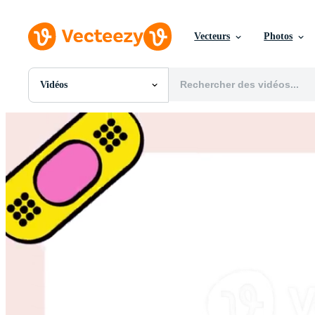
Vecteurs
Photos
Vidéos
Toutes Images
Photos
PNGs
PSDs
SVGs
Modèles
Vecteurs
Vidéos
Motion graphics
Images Éditoriales
Événements Éditoriaux