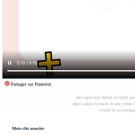
Partager sur Pinterest
une capricieux thème est établi p
épars autour le bords de une crème c
Créatif et excentriqu
Mots-clés associés