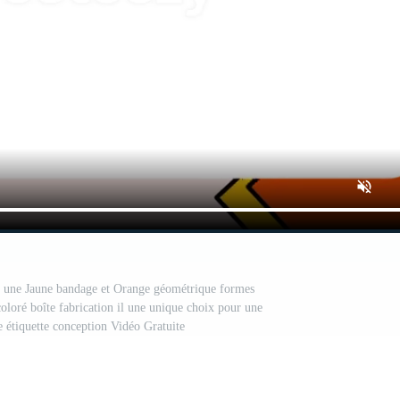
ar une Jaune bandage et Orange géométrique formes
oloré boîte fabrication il une unique choix pour une
e étiquette conception Vidéo Gratuite