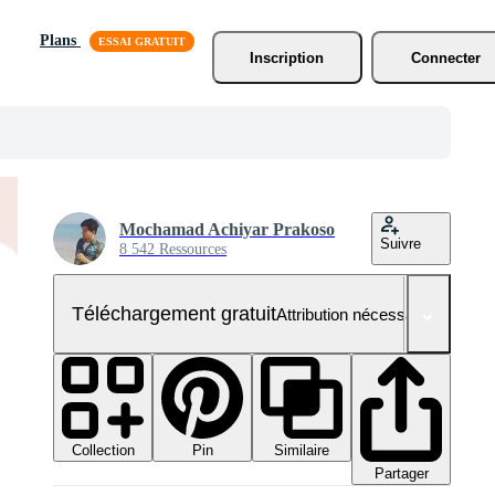
Plans
Inscription
Connecter
Mochamad Achiyar Prakoso
Suivre
8 542 Ressources
Téléchargement gratuit
Attribution nécessaire
Collection
Similaire
Pin
Partager