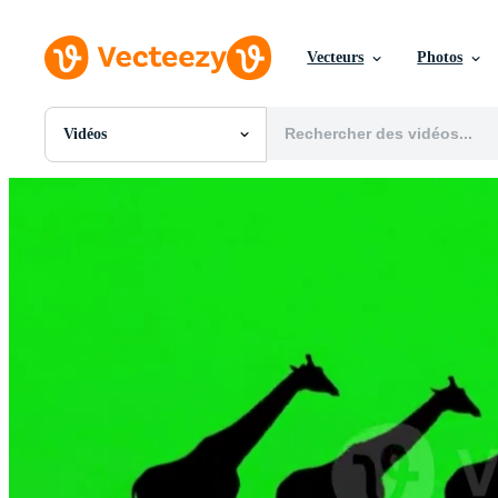
Vecteurs
Photos
Vidéos
Toutes Images
Photos
PNGs
PSDs
SVGs
Modèles
Vecteurs
Vidéos
Motion graphics
Images Éditoriales
Événements Éditoriaux