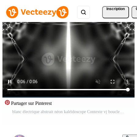
Inscription
Partager sur Pinterest
blanc électrique abstrait néon kaléidoscope Contexte vj boucle dans 4k Vidéo Gratuite