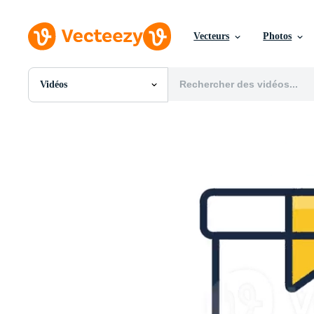
Vecteurs
Photos
Vidéos
Toutes Images
Photos
PNGs
PSDs
SVGs
Modèles
Vecteurs
Vidéos
Motion graphics
Images Éditoriales
Événements Éditoriaux