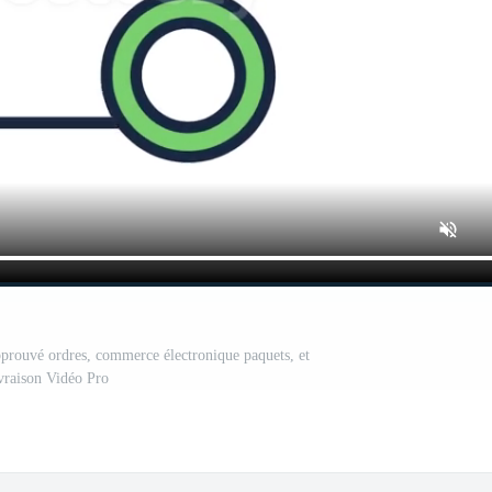
prouvé ordres, commerce électronique paquets, et
ivraison Vidéo Pro