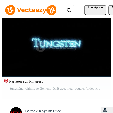
Inscription
Partager sur Pinterest
tungstène, chimique élément, écrit avec Feu. boucle. Vidéo Pro
BStock Royalty Free