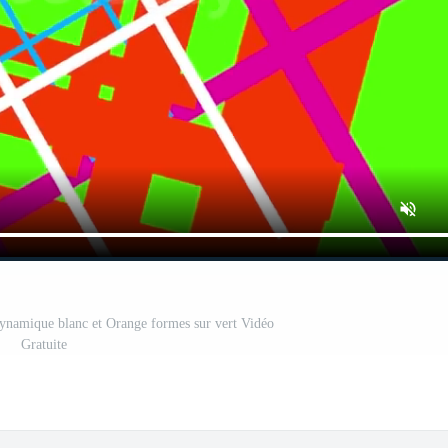
 dynamique blanc et Orange formes sur vert Vidéo
Gratuite