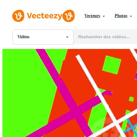
Vecteurs
Photos
Vidéos
Toutes Images
Photos
PNGs
PSDs
SVGs
Modèles
Vecteurs
Vidéos
Motion graphics
Images Éditoriales
Événements Éditoriaux