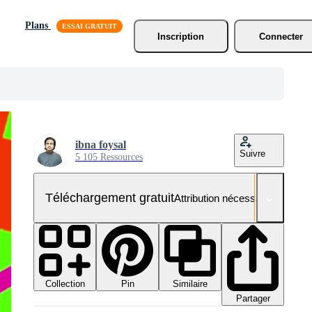
Plans
Inscription
Connecter
ibna foysal
Suivre
5 105 Ressources
Téléchargement gratuit
Attribution nécessaire
Collection
Similaire
Pin
Partager