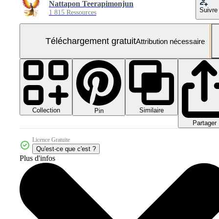
Nattapon Teerapimonjun
Suivre
1 815 Ressources
Téléchargement gratuit
Attribution nécessaire
Collection
Similaire
Pin
Partager
Licence Gratuite
Qu'est-ce que c'est ?
Plus d'infos