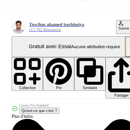
Towfiqu ahamed barbhuiya
Suivre
113 702 Ressources
Gratuit avec Essai
Aucune attribution requise
Collection
Similaire
Pin
Partager
Licence Pro Standard
Qu'est-ce que c'est ?
Plus d'infos