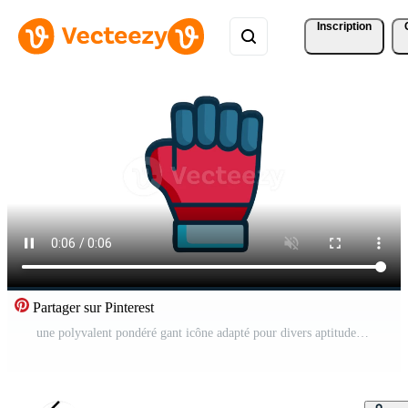
Inscription
Partager sur Pinterest
une polyvalent pondéré gant icône adapté pour divers aptitude routines. Vidéo Gratuite