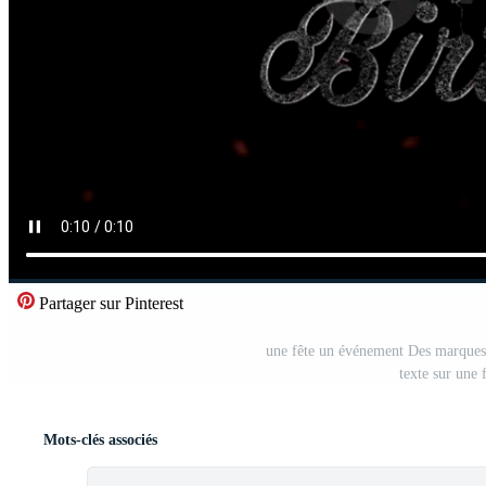
Partager sur Pinterest
une fête un événement Des marques 
texte sur une
Mots-clés associés