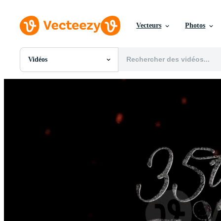
Vecteurs
Photos
Vidéos
Toutes Images
Photos
PNGs
PSDs
SVGs
Modèles
Vecteurs
Vidéos
Motion graphics
Images Éditoriales
Événements Éditoriaux