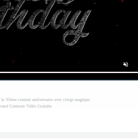
le 35ème content anniversaire avec cierge magique
 foncé Contexte Vidéo Gratuite