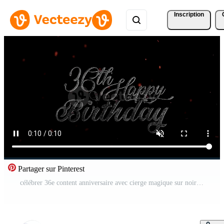
Inscription
Partager sur Pinterest
célébrer 36e content anniversaire avec cierge magique sur noir Contexte avec rouge braise en volant autour Vidéo Gratuite