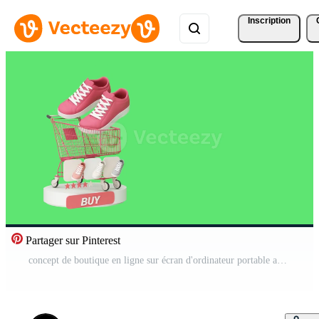
Inscription
Partager sur Pinterest
concept de boutique en ligne sur écran d'ordinateur portable avec auvent rayé et baskets de chaussures couleur pastel à l'écran avec icône d'achat et examen des commentaires. fond d'écran vert rendu 3d réaliste Vidéo Pro