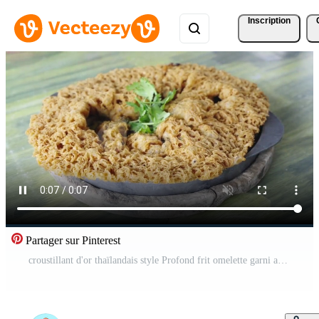
Inscription
Partager sur Pinterest
croustillant d'or thaïlandais style Profond frit omelette garni avec Frais coriandre servi sur une métal plaque. mains en portant le plat sur une rustique vert en bois tableau. authentique asiatique cuisine et rue aliments. Vidéo Gratuite