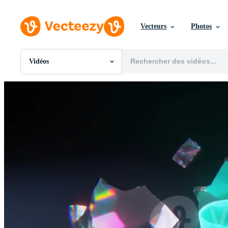
Vecteurs
Photos
Vidéos
Toutes Images
Photos
PNGs
PSDs
SVGs
Modèles
Vecteurs
Vidéos
Motion graphics
Images Éditoriales
Événements Éditoriaux