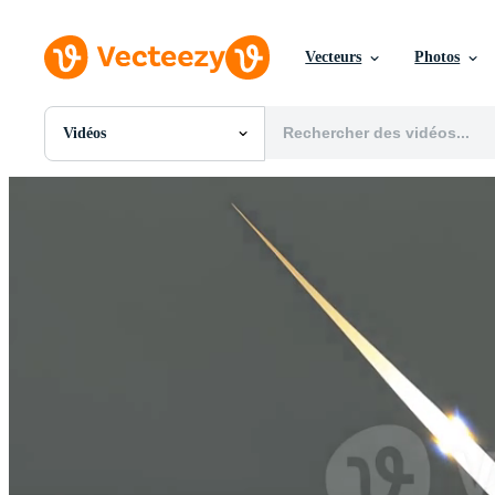
Vecteurs
Photos
Vidéos
Toutes Images
Photos
PNGs
PSDs
SVGs
Modèles
Vecteurs
Vidéos
Motion graphics
Images Éditoriales
Événements Éditoriaux