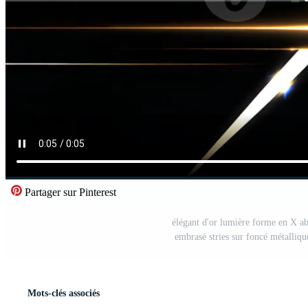
Partager sur Pinterest
élégant d'or lumière forme en X ab
embrasé stries sur foncé métalliq
Mots-clés associés