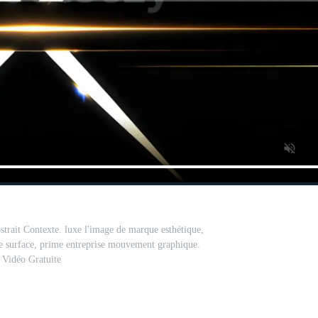
strait Contexte. luxe l'image de marque esthétique,
ue surface, prime entreprise mouvement graphique.
Vidéo Gratuite