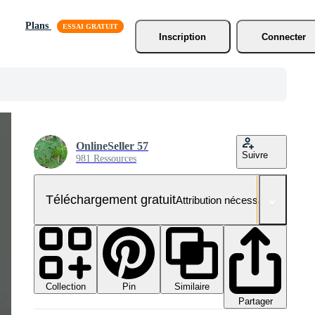
Plans
Inscription
Connecter
OnlineSeller 57
Suivre
981 Ressources
Téléchargement gratuit
Attribution nécessaire
Collection
Similaire
Pin
Partager