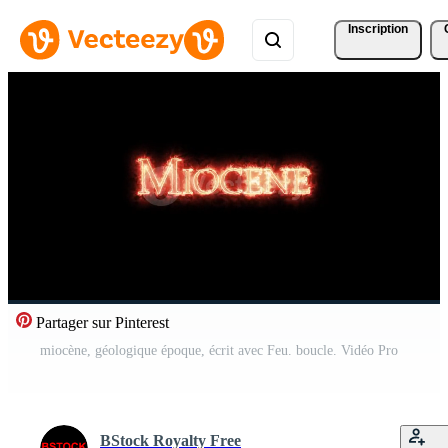
Inscription
Partager sur Pinterest
miocène, géologique époque, écrit avec Feu. boucle. Vidéo Pro
BStock Royalty Free