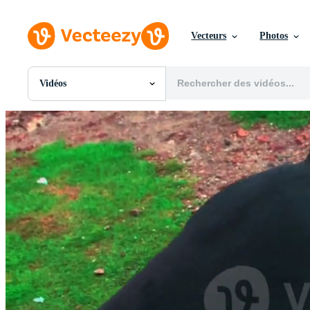
Vecteurs
Photos
Vidéos
Toutes Images
Photos
PNGs
PSDs
SVGs
Modèles
Vecteurs
Vidéos
Motion graphics
Images Éditoriales
Événements Éditoriaux