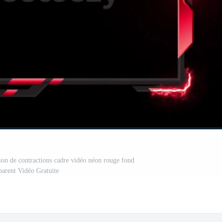
tion de contractions cadre vidéo néon rouge fond
parent Vidéo Gratuite