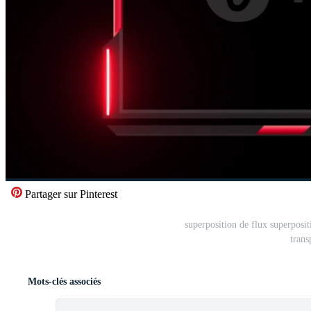
Partager sur Pinterest
superposition de flux superposi
trans
Mots-clés associés