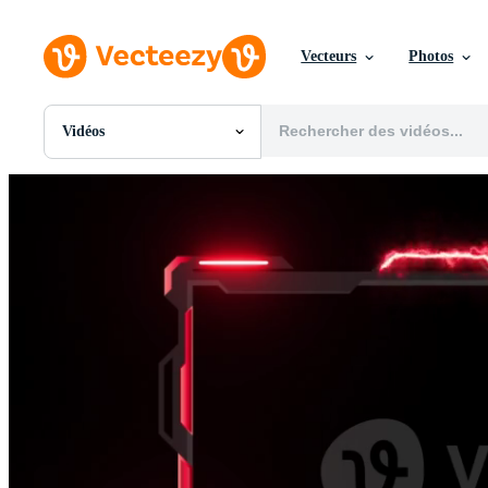
Vecteurs
Photos
Vidéos
Toutes Images
Photos
PNGs
PSDs
SVGs
Modèles
Vecteurs
Vidéos
Motion graphics
Images Éditoriales
Événements Éditoriaux