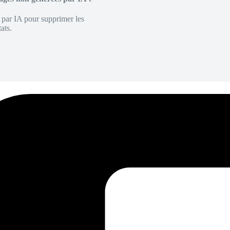
é par IA pour supprimer les
ats.