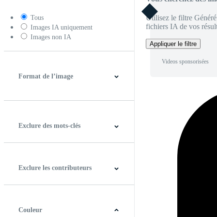
Utilisez le filtre Génér
Tous
fichiers IA de vos résult
Images IA uniquement
Images non IA
Appliquer le filtre
Videos sponsorisées
Format de l’image
4:3
5:4
16:9
256:135
Carré
Verticale
Exclure des mots-clés
Exclure les contributeurs
Couleur