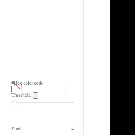
#Hex color code
Threshold
Durée