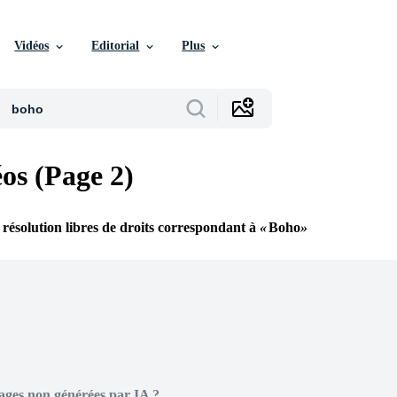
Vidéos
Editorial
Plus
os (Page 2)
 résolution libres de droits correspondant à
Boho
ages non générées par IA ?