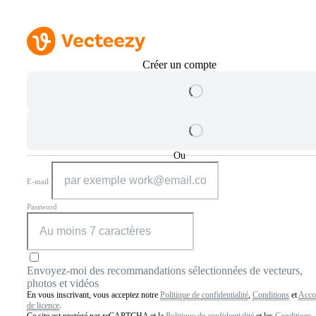
Créer un compte
Ou
E-mail
Password
Envoyez-moi des recommandations sélectionnées de vecteurs,
photos et vidéos
En vous inscrivant, vous acceptez notre
Politique de confidentialité
,
Conditions
et
Acco
de licence
.
Ce site est protégé par reCAPTCHA et la
Politique de confidentialité
et les
Conditions