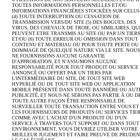
TOUTES INFORMATIONS PERSONNELLES ET/OU
INFORMATIONS FINANCIÈRES STOCKÉES SUR CELUI-
(4) TOUTE INTERRUPTION OU CESSATION DE
TRANSMISSION VERS/DU SITE (5) DES BOGUES, DES
VIRUS, DES CHEVAUX DE TROIE, OU SIMILAIRES, QU
PEUVENT ETRE TRANSMIS AU SITE OU PAR UN TIER
ET/OU (6) TOUTE ERREUR OU OMISSION DANS TOUT
CONTENU ET MATERIAU OU POUR TOUTE PERTE OU
DOMMAGE DE QUELQUE NATURE VIA LE SITE. NOUS
NE FOURNISSONS AUCUNE GARANTIE
D'APPROBATION, ET N'ASSUMONS AUCUNE
RESPONSABILITÉ POUR TOUT PRODUIT OU SERVICE
ANNONCÉ OU OFFERT PAR UN TIERS PAR
L'INTERMÉDIAIRE DU SITE, DE TOUT SITE WEB
HYPERLIÉ OU DE TOUT SITE WEB OU APPLICATION
MOBILE PRÉSENTÉ DANS TOUTE BANNIÈRE OU AUT
PUBLICITÉ, ET NOUS NE SERONS PAS PARTIE À OU D
TOUTE AUTRE FAÇON ÊTRE RESPONSABLE DE
SURVEILLER TOUTE TRANSACTION ENTRE VOUS ET
LES FOURNISSEURS DE PRODUITS OU SERVICES TIER
COMME AVEC L'ACHAT D'UN PRODUIT OU D'UN
SERVICE À TRAVERS TOUT SUPPORT OU DANS TOUT
ENVIRONNEMENT, VOUS DEVRIEZ UTILISER VOTRE
MEILLEUR JUGEMENT ET FAIRE PREUVE DE PRUDE