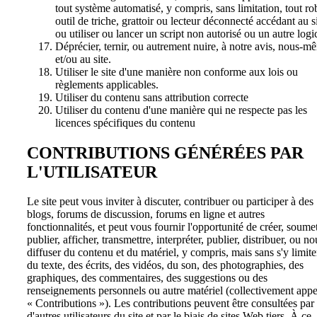
tout système automatisé, y compris, sans limitation, tout ro
outil de triche, grattoir ou lecteur déconnecté accédant au s
ou utiliser ou lancer un script non autorisé ou un autre logic
Déprécier, ternir, ou autrement nuire, à notre avis, nous-m
et/ou au site.
Utiliser le site d'une manière non conforme aux lois ou
règlements applicables.
Utiliser du contenu sans attribution correcte
Utiliser du contenu d'une manière qui ne respecte pas les
licences spécifiques du contenu
CONTRIBUTIONS GÉNÉRÉES PAR
L'UTILISATEUR
Le site peut vous inviter à discuter, contribuer ou participer à des
blogs, forums de discussion, forums en ligne et autres
fonctionnalités, et peut vous fournir l'opportunité de créer, soumet
publier, afficher, transmettre, interpréter, publier, distribuer, ou no
diffuser du contenu et du matériel, y compris, mais sans s'y limite
du texte, des écrits, des vidéos, du son, des photographies, des
graphiques, des commentaires, des suggestions ou des
renseignements personnels ou autre matériel (collectivement appe
« Contributions »). Les contributions peuvent être consultées par
d'autres utilisateurs du site et par le biais de sites Web tiers. À ce