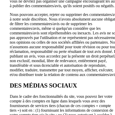
vous ne devriez pas organiser une campagne encourageant les au
à publier des commentaires/avis, qu'ils soient positifs ou négatifs.
Nous pouvons accepter, rejeter ou supprimer des commentaires/a
à notre seule discrétion. Nous n'avons absolument aucune obliga
de filtrer les commentaires/avis ou de supprimer les
commentaires/avis, même si quelqu'un considère que les
commentaires/avis sont répréhensibles ou inexacts. Les avis ne s
pas approuvés par l'utilisation et ne représentent pas nécessairem
nos opinions ou celles de nos sociétés affiliées ou partenaires. N
n'assumons aucune responsabilité pour toute révision ou pour tou
réclamation, responsabilité ou perte résultant de tout avis donné.
publiant un avis, vous accordez par la présente un droit perpétuel
non exclusif, mondial, libre de redevance, entièrement payé,
transférable et sous-licenciable et autorisation de reproduire,
modifier, traduire, transmettre par tout moyen, afficher, exécuter,
et/ou distribuer toute la relation de contenu aux commentaires/avi
DES MÉDIAS SOCIAUX
Dans le cadre des fonctionnalités du site, vous pouvez lier votre
compte à des comptes en ligne dans lesquels vous avez des
fournisseurs de services tiers (chacun de ces comptes « compte
tiers ») soit en : (1) fournissant les informations de connexion de
votre compte tiers via le site ; ou (2) nous autorisant à accéder à