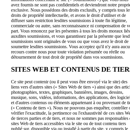
avez fournis ne sont pas confidentiels et deviendront notre propri
exclusive. Nous possédons des droits exclusifs, y compris tous le
droits de propriété intellectuelle, et avons le droit d'utiliser et de
diffuser sans restriction lesdites soumissions à toute fin légitime,
commerciale ou autre, sans reconnaissance ni compensation de v
part. Vous renoncez par les présentes à tous les droits moraux liés
auxdites soumissions, et vous garantissez par la présente que lesd
soumissions sont originales de vous ou que vous avez le droit de
soumettre lesdites soumissions. Vous acceptez qu'il n'y aura aucu
recours contre nous pour toute violation présumée ou réelle ou
détournement de tout droit de propriété dans vos soumissions.
SITES WEB ET CONTENUS DE TIER
Ce site peut contenir (ou il peut vous être envoyé via le site) des
liens vers d'autres sites (« Sites Web de tiers ») ainsi que des artic
photographies, textes, graphiques, bannières, images, dessins,
musique, sons, vidéos, informations, des applications, des logicie
et d'autres contenus ou éléments appartenant à ou provenant de ti
(« Contenu de tiers »). Nous ne pouvons pas enquêter, contrôler 
vérifier l'exactitude, la pertinence ou l'exhaustivité de ces sites W
de tierces parties et de tiers, et nous ne sommes pas responsables
sites Web de tiers accessibles via le site ou de tout contenu tiers
publié sur, disponible via ou installé à partir du site, y compris le