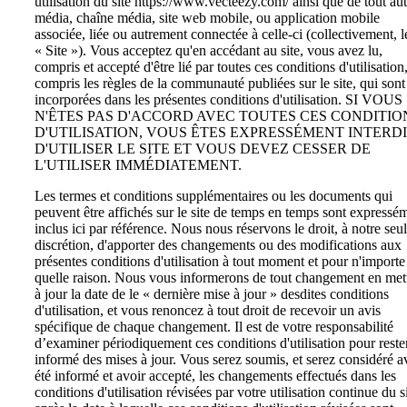
utilisation du site https://www.vecteezy.com/ ainsi que de tout aut
média, chaîne média, site web mobile, ou application mobile
associée, liée ou autrement connectée à celle-ci (collectivement, l
« Site »). Vous acceptez qu'en accédant au site, vous avez lu,
compris et accepté d'être lié par toutes ces conditions d'utilisation
compris les règles de la communauté publiées sur le site, qui sont
incorporées dans les présentes conditions d'utilisation. SI VOUS
N'ÊTES PAS D'ACCORD AVEC TOUTES CES CONDITIO
D'UTILISATION, VOUS ÊTES EXPRESSÉMENT INTERD
D'UTILISER LE SITE ET VOUS DEVEZ CESSER DE
L'UTILISER IMMÉDIATEMENT.
Les termes et conditions supplémentaires ou les documents qui
peuvent être affichés sur le site de temps en temps sont expressé
inclus ici par référence. Nous nous réservons le droit, à notre seu
discrétion, d'apporter des changements ou des modifications aux
présentes conditions d'utilisation à tout moment et pour n'importe
quelle raison. Nous vous informerons de tout changement en met
à jour la date de le « dernière mise à jour » desdites conditions
d'utilisation, et vous renoncez à tout droit de recevoir un avis
spécifique de chaque changement. Il est de votre responsabilité
d’examiner périodiquement ces conditions d'utilisation pour reste
informé des mises à jour. Vous serez soumis, et serez considéré a
été informé et avoir accepté, les changements effectués dans les
conditions d'utilisation révisées par votre utilisation continue du s