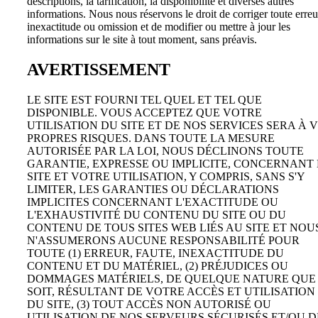
descriptions, la tarification, la disponibilité et diverses autres
informations. Nous nous réservons le droit de corriger toute erreu
inexactitude ou omission et de modifier ou mettre à jour les
informations sur le site à tout moment, sans préavis.
AVERTISSEMENT
LE SITE EST FOURNI TEL QUEL ET TEL QUE
DISPONIBLE. VOUS ACCEPTEZ QUE VOTRE
UTILISATION DU SITE ET DE NOS SERVICES SERA À 
PROPRES RISQUES. DANS TOUTE LA MESURE
AUTORISÉE PAR LA LOI, NOUS DÉCLINONS TOUTE
GARANTIE, EXPRESSE OU IMPLICITE, CONCERNANT 
SITE ET VOTRE UTILISATION, Y COMPRIS, SANS S'Y
LIMITER, LES GARANTIES OU DÉCLARATIONS
IMPLICITES CONCERNANT L'EXACTITUDE OU
L'EXHAUSTIVITÉ DU CONTENU DU SITE OU DU
CONTENU DE TOUS SITES WEB LIÉS AU SITE ET NOU
N'ASSUMERONS AUCUNE RESPONSABILITÉ POUR
TOUTE (1) ERREUR, FAUTE, INEXACTITUDE DU
CONTENU ET DU MATÉRIEL, (2) PRÉJUDICES OU
DOMMAGES MATÉRIELS, DE QUELQUE NATURE QUE
SOIT, RÉSULTANT DE VOTRE ACCÈS ET UTILISATION
DU SITE, (3) TOUT ACCÈS NON AUTORISÉ OU
UTILISATION DE NOS SERVEURS SÉCURISÉS ET/OU D