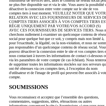
fournisseur de services tiers, alors le contenu de réseau social peu
ne plus être disponible sur et via le site. Vous aurez la possibilité 
désactiver la connexion entre votre compte sur le site de vos
comptes tiers à tout moment. VEUILLEZ NOTER QUE VOT
RELATION AVEC LES FOURNISSEURS DE SERVICES D
COMPTES TIERS ASSOCIÉS À VOS COMPTES TIERS ES
RÉGIE UNIQUEMENT PAR VOTRE/VOS ACCORD (S)
AVEC CES FOURNISSEURS DE SERVICES TIERS. Nous n
cherchons nullement à examiner un quelconque contenu de rése
social pour quelque but que ce soit, y compris mais non limité à,
pour l'exactitude, la légalité, ou la non-violation, et nous ne som
pas responsables d’un quelconque contenu de réseau social. Vou
pouvez désactiver la connexion entre le site et vos comptes tiers 
nous contactant à travers les informations de contact ci-dessous o
via les paramètres de votre compte (le cas échéant). Nous tentero
de supprimer toutes les informations stockées sur nos serveurs qu
ont été obtenues via ces comptes tiers, à l'exception du nom
d'utilisateur et de l'image de profil qui peuvent être associés à vot
compte.
SOUMISSIONS
Vous reconnaissez et acceptez que l’ensemble des questions,
commentaires, suggestions, idées, rétroactions ou autres
informations concernant le site (« Soumissions ») que vous nous