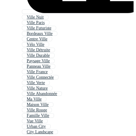
Ville Nuit
Ville Paris
Ville Futuriste
Bordeaux Ville
Centre Ville
Vélo Ville
Ville Détruite
Ville Durable
Paysage Ville
Panneau Ville
Ville France
Ville Connectée
Ville Verte
Ville Nature
Ville Abandonnée
Ma Ville
Maison Ville
Ville Rouge
Famille Ville
Vue Ville
Urban City
City Landscape