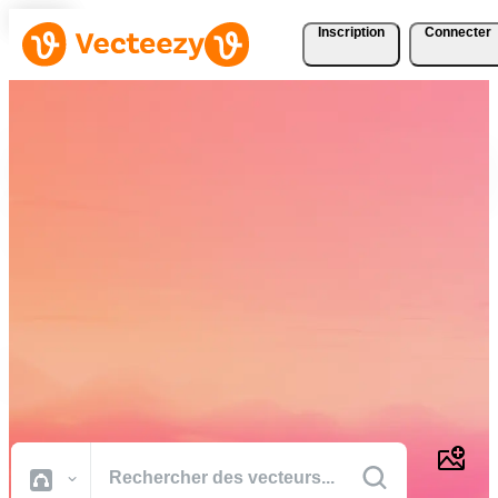
Inscription
Connecter
Téléchargez Gratuitement
des Vecteurs, des Photos,
des Vidéos et Bien Plus
Encore
Des ressources créatives de qualité professionnelle pour réaliser vos
projets plus rapidement.