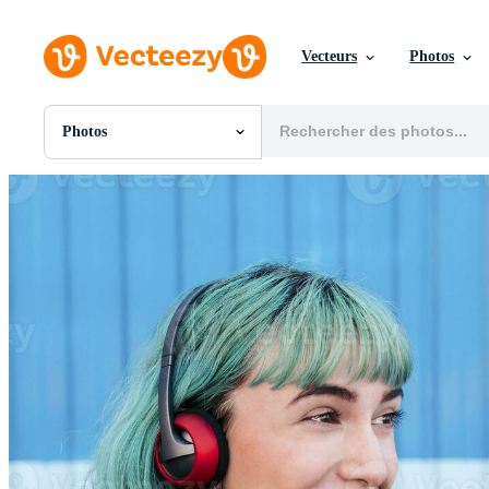
Vecteurs
Photos
Photos
Toutes Images
Photos
PNGs
PSDs
SVGs
Modèles
Vecteurs
Vidéos
Motion graphics
Images Éditoriales
Événements Éditoriaux