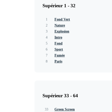
Supérieur 1 - 32
1
Fond Vert
2
Nature
3
Explosion
4
Intro
5
Fond
6
Sport
7
Fumée
8
Paris
Supérieur 33 - 64
33
Green Screen