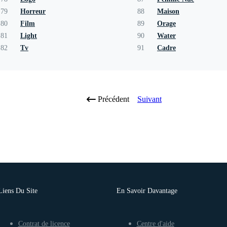
79
Horreur
88
Maison
80
Film
89
Orage
81
Light
90
Water
82
Tv
91
Cadre
Précédent
Suivant
Liens Du Site
En Savoir Davantage
Contrat de licence
Centre d'aide