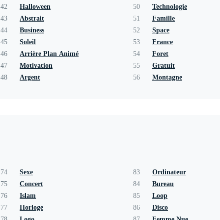
42
Halloween
50
Technologie
43
Abstrait
51
Famille
44
Business
52
Space
45
Soleil
53
France
46
Arrière Plan Animé
54
Foret
47
Motivation
55
Gratuit
48
Argent
56
Montagne
74
Sexe
83
Ordinateur
75
Concert
84
Bureau
76
Islam
85
Loop
77
Horloge
86
Disco
78
Logo
87
Femme Nue