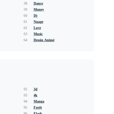
58
Dance
59
Money
60
Dj
61
Nuage
62
Love
63
Music
64
Dessin Animé
92
3d
93
4k
94
Manga
95
Forêt
96
Flash