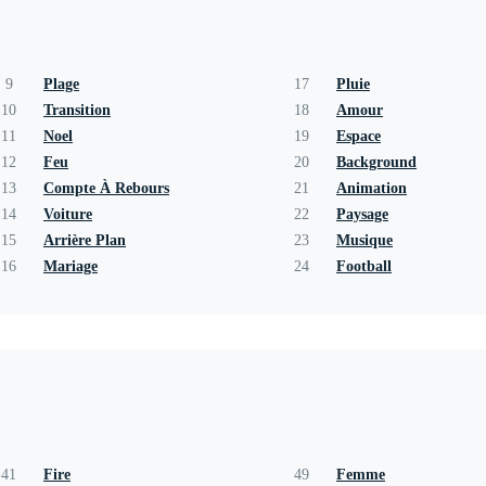
9
Plage
17
Pluie
10
Transition
18
Amour
11
Noel
19
Espace
12
Feu
20
Background
13
Compte À Rebours
21
Animation
14
Voiture
22
Paysage
15
Arrière Plan
23
Musique
16
Mariage
24
Football
41
Fire
49
Femme