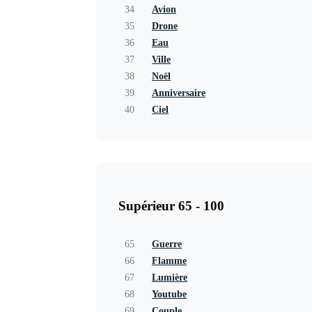
34
Avion
35
Drone
36
Eau
37
Ville
38
Noël
39
Anniversaire
40
Ciel
Supérieur 65 - 100
65
Guerre
66
Flamme
67
Lumière
68
Youtube
69
Couple