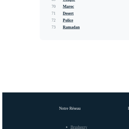
70
Maroc
71
Desert
72
Police
73
Ramadan
Notre Réseau
Brusheezy