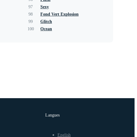
97
Sexy
98
Fond Vert Explosion
99
Glitch
100
Ocean
Langues
English