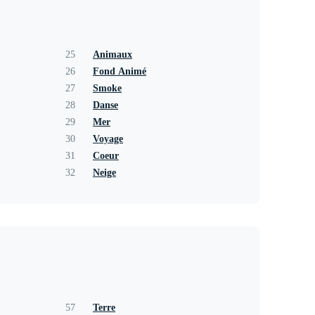
25
Animaux
26
Fond Animé
27
Smoke
28
Danse
29
Mer
30
Voyage
31
Coeur
32
Neige
57
Terre