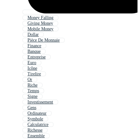
Money Falling
Giving Money
Mobile Money
Dollar
Pièce De Monnaie
Finance
Banque
Entreprise
Euro
Icône
Tirelire
Or
Riche
Temps
Signe
Investissement
Gens
Ordinateur
Symbole
Calculatrice
Richesse
Ensemble