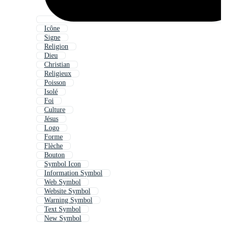
Icône
Signe
Religion
Dieu
Christian
Religieux
Poisson
Isolé
Foi
Culture
Jésus
Logo
Forme
Flèche
Bouton
Symbol Icon
Information Symbol
Web Symbol
Website Symbol
Warning Symbol
Text Symbol
New Symbol