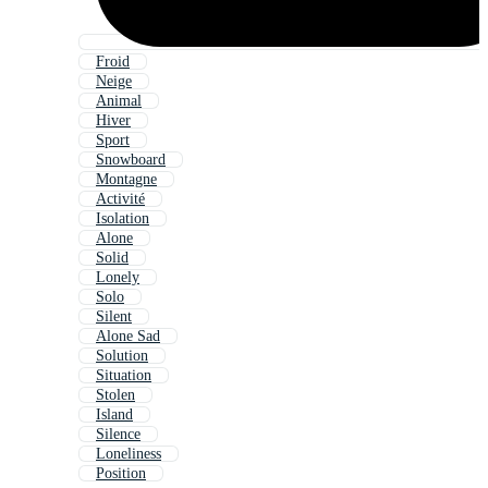
Froid
Neige
Animal
Hiver
Sport
Snowboard
Montagne
Activité
Isolation
Alone
Solid
Lonely
Solo
Silent
Alone Sad
Solution
Situation
Stolen
Island
Silence
Loneliness
Position