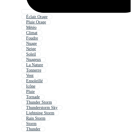
Éclair Orage
Pluie Orage
Météo
Climat
Foudre
Nuage
Neige
Soleil
Nuageux
La Nature
Tonnerre
Vent
Ensoleillé
Icône
Pluie
Tornade
Thunder Storm
Thunderstorm Sky
Lightning Storm
Rain Storm
Storm
Thunder