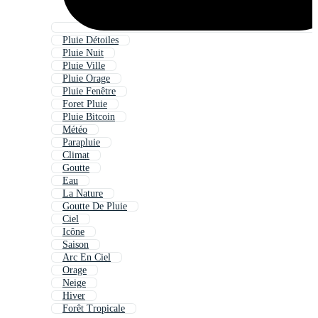
Pluie Détoiles
Pluie Nuit
Pluie Ville
Pluie Orage
Pluie Fenêtre
Foret Pluie
Pluie Bitcoin
Météo
Parapluie
Climat
Goutte
Eau
La Nature
Goutte De Pluie
Ciel
Icône
Saison
Arc En Ciel
Orage
Neige
Hiver
Forêt Tropicale