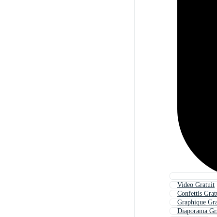
Video Gratuit
Confettis Grat
Graphique Gra
Diaporama Gra