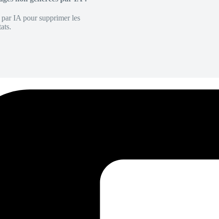
é par IA pour supprimer les
ats.