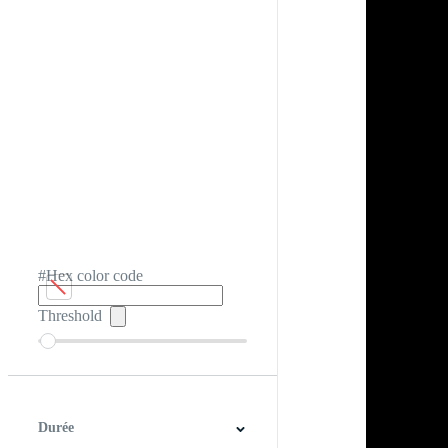
#Hex color code
Threshold
Durée