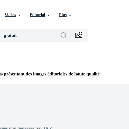
Vidéos
Editorial
Plus
 présentant des images éditoriales de haute qualité
ages non générées par IA ?