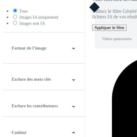
Utilisez le filtre Génér
Tous
fichiers IA de vos résult
Images IA uniquement
Images non IA
Appliquer le filtre
Videos sponsorisées
Format de l’image
4:3
5:4
16:9
256:135
Carré
Verticale
Exclure des mots-clés
Exclure les contributeurs
Couleur