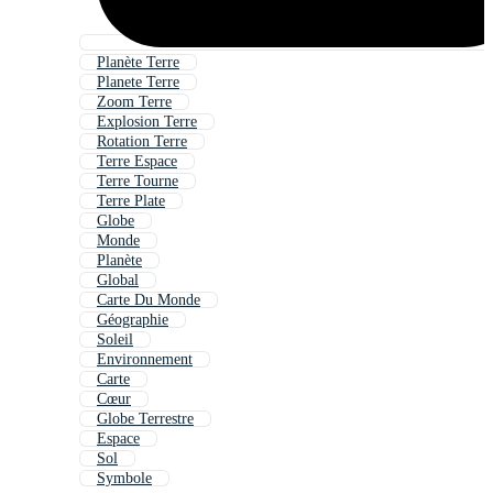
Planète Terre
Planete Terre
Zoom Terre
Explosion Terre
Rotation Terre
Terre Espace
Terre Tourne
Terre Plate
Globe
Monde
Planète
Global
Carte Du Monde
Géographie
Soleil
Environnement
Carte
Cœur
Globe Terrestre
Espace
Sol
Symbole