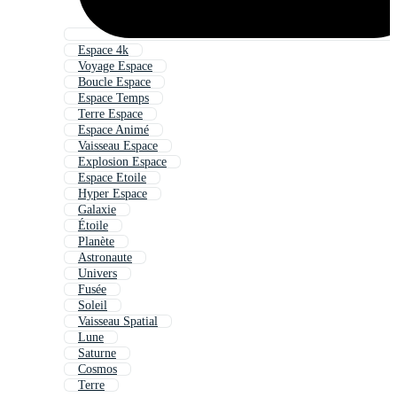
Espace 4k
Voyage Espace
Boucle Espace
Espace Temps
Terre Espace
Espace Animé
Vaisseau Espace
Explosion Espace
Espace Etoile
Hyper Espace
Galaxie
Étoile
Planète
Astronaute
Univers
Fusée
Soleil
Vaisseau Spatial
Lune
Saturne
Cosmos
Terre