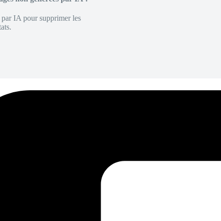
é par IA pour supprimer les
ats.