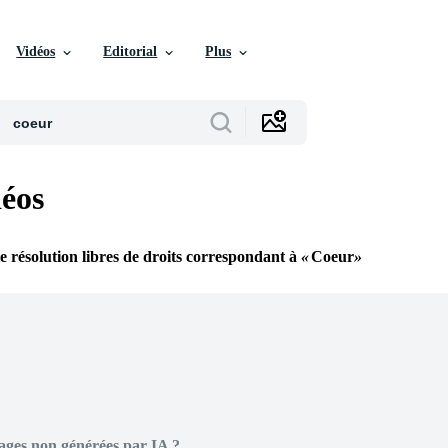
Vidéos
Editorial
Plus
éos
e résolution libres de droits correspondant à
Coeur
ages non générées par IA ?