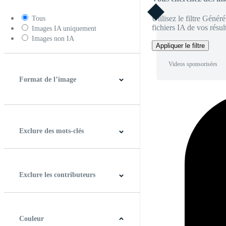
Utilisez le filtre Génér
Tous
fichiers IA de vos résult
Images IA uniquement
Images non IA
Appliquer le filtre
Videos sponsorisées
Format de l’image
4:3
5:4
16:9
256:135
Carré
Verticale
Exclure des mots-clés
Exclure les contributeurs
Couleur