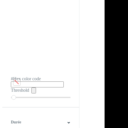
#Hex color code
Threshold
Durée