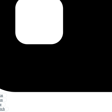
ion
on
ve
itch