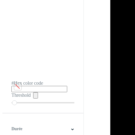
#Hex color code
Threshold
Durée