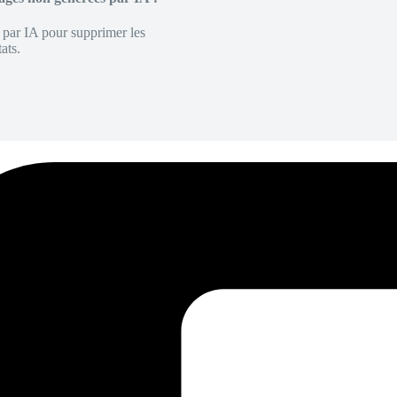
é par IA pour supprimer les
ats.