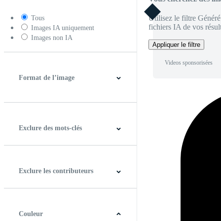
Utilisez le filtre Génér
Tous
fichiers IA de vos résult
Images IA uniquement
Images non IA
Appliquer le filtre
Videos sponsorisées
Format de l’image
4:3
5:4
16:9
256:135
Carré
Verticale
Exclure des mots-clés
Exclure les contributeurs
Couleur