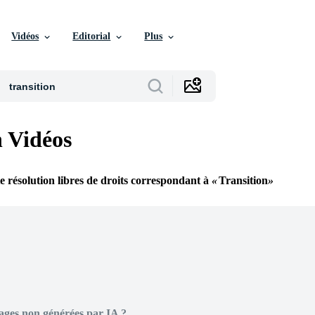
Vidéos
Editorial
Plus
n Vidéos
e résolution libres de droits correspondant à
Transition
ages non générées par IA ?