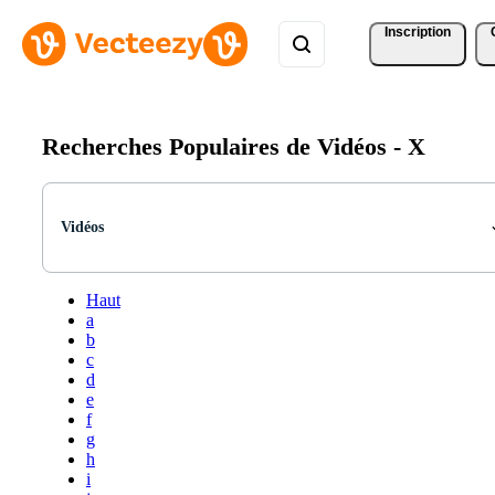
Inscription
Recherches Populaires de Vidéos -
X
Vidéos
Haut
a
b
c
d
e
f
g
h
i