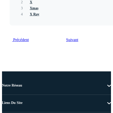
2
X
3
Xmas
4
X Ray
Précédent
Suivant
Notre Réseau
Liens Du Site