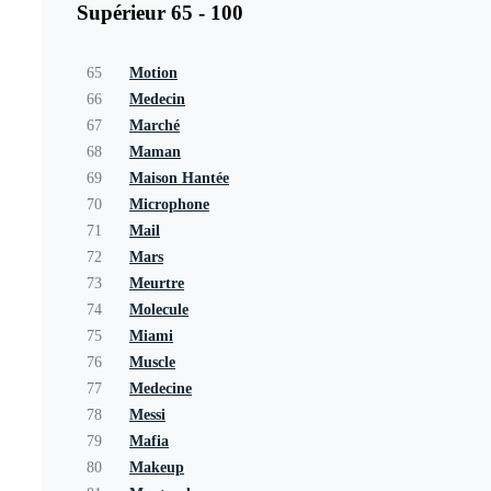
Supérieur 65 - 100
65
Motion
66
Medecin
67
Marché
68
Maman
69
Maison Hantée
70
Microphone
71
Mail
72
Mars
73
Meurtre
74
Molecule
75
Miami
76
Muscle
77
Medecine
78
Messi
79
Mafia
80
Makeup