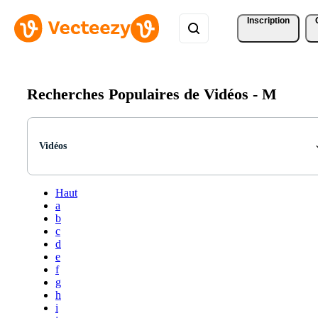
Inscription
Recherches Populaires de Vidéos -
M
Vidéos
Haut
a
b
c
d
e
f
g
h
i