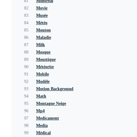
81
Montreal
82
Movie
83
Musée
84
Météo
85
Mouton
86
Maladie
87
Milk
88
Mosque
89
Moustique
90
Météorite
91
Mobile
92
Modèle
93
Motion Background
94
Math
95
Montagne Neige
96
Mp4
97
Medicament
98
Media
99
Médical