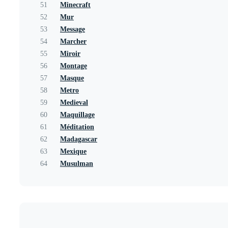
51
Minecraft
52
Mur
53
Message
54
Marcher
55
Miroir
56
Montage
57
Masque
58
Metro
59
Medieval
60
Maquillage
61
Méditation
62
Madagascar
63
Mexique
64
Musulman