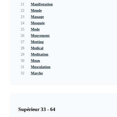
21
Manifestation
22
Monde
23
Massage
24
Mosquée
25
Mode
26
Mouvement
27
Meeting
28
Medical
29
Meditation
30
Moon
31
Musculation
32
Marche
Supérieur 33 - 64