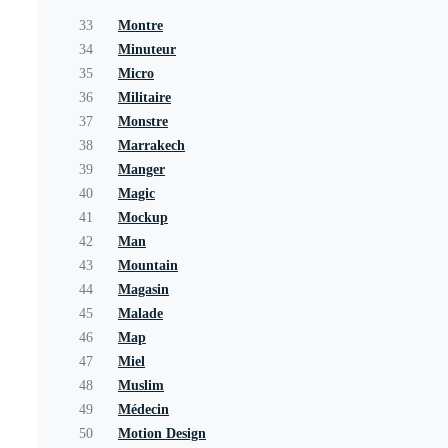
33
Montre
34
Minuteur
35
Micro
36
Militaire
37
Monstre
38
Marrakech
39
Manger
40
Magic
41
Mockup
42
Man
43
Mountain
44
Magasin
45
Malade
46
Map
47
Miel
48
Muslim
49
Médecin
50
Motion Design