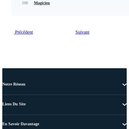
100
Magicien
Précédent
Suivant
Notre Réseau
Liens Du Site
En Savoir Davantage