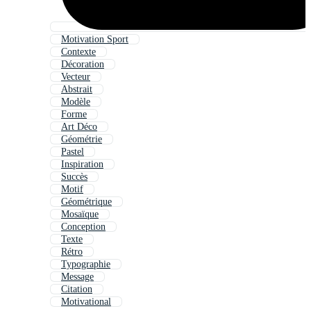
Motivation Sport
Contexte
Décoration
Vecteur
Abstrait
Modèle
Forme
Art Déco
Géométrie
Pastel
Inspiration
Succès
Motif
Géométrique
Mosaïque
Conception
Texte
Rétro
Typographie
Message
Citation
Motivational