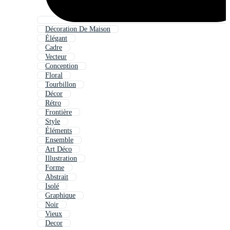
Décoration De Maison
Élégant
Cadre
Vecteur
Conception
Floral
Tourbillon
Décor
Rétro
Frontière
Style
Éléments
Ensemble
Art Déco
Illustration
Forme
Abstrait
Isolé
Graphique
Noir
Vieux
Decor